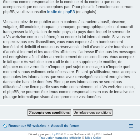
être tenu comme responsable de la conduite et du contenu que nous
acceptons et que nous n’acceptons pas. Pour plus d’informations concernant
phpBB, veuillez consulter
le site de phpBB
(en anglais).
Vous acceptez de ne publier aucun contenu à caractère abusif, obscène,
vulgaire, diffamatoire, choquant, menaçant, pornographique, etc. qui pourrait
transgresser la législation de votre pays, du pays dans lequel le serveur de
« Vs-webzine.com » est hébergé ou encore la loi internationale. Si vous ne
respectez pas ces dispositions, vous vous exposez à un bannissement
immédiat et définitif et nous nous réservons le droit d’avertir votre fournisseur
d’accès à internet et les autorités officielles. L’adresse IP de tous les messages
est enregistrée afin d’aider au renforcement de ces conditions. Vous acceptez
le fait que « Vs-webzine.com » ait le droit de supprimer, de modifier, de
déplacer ou de verrouiller n’importe quel sujet et message à n’importe quel
moment si nous estimons cela nécessaire. En tant qu’utilisateur, vous acceptez
que toutes les informations que vous avez renseignées soient enregistrées
dans notre base de données. Bien que ces informations ne seront pas
diffusées à une tierce partie sans votre consentement, ni « Vs-webzine.com »,
ni phpBB, ne pourront être tenus comme responsables en cas de tentative de
piratage informatique visant à compromettre vos données.
Retour sur VS-webzine
Accueil du forum
Développé par
phpBB
® Forum Software © phpBB Limited
Traduction française officielle
©
Miles Cellar