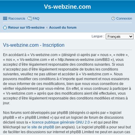
Vs-webzine.com
Raccourcis
FAQ
Connexion
Retour sur VS-webzine
Accueil du forum
Langue :
Vs-webzine.com - Inscription
En accédant à « Vs-webzine.com » (désigné ci-après par « nous », « notre »,
« nos », « Vs-webzine.com » et « http://www.vs-webzine.com/BB3 »), vous
acceptez d’être légalement responsable des conditions suivantes. Si vous
n’acceptez pas d’être légalement responsable de toutes les conditions
suivantes, veuillez ne pas utiliser et accéder à « Vs-webzine.com ». Nous
pouvons modifier ces conditions à n’importe quel moment et nous essaierons
de vous informer de ces modifications, bien que nous vous conseillons de
vérifier régulièrement par vous-même. En effet, si vous continuez à participer à
« Vs-webzine.com » après que des modifications aient été effectuées, vous
acceptez d’être légalement responsable des conditions modifiées et mises à
jour.
Nos forums sont développés par phpBB (désignés ci-après par « logiciel
phpBB » et « phpBB Limited ») qui est un logiciel de forum de discussions
déclaré sous la «
licence publique générale GNU 2.0
» et qui peut être
téléchargé sur
le site de phpBB
(en anglais). Le logiciel phpBB a pour seul but
de faciliter les discussions sur internet et phpBB Limited ne peut en aucun cas