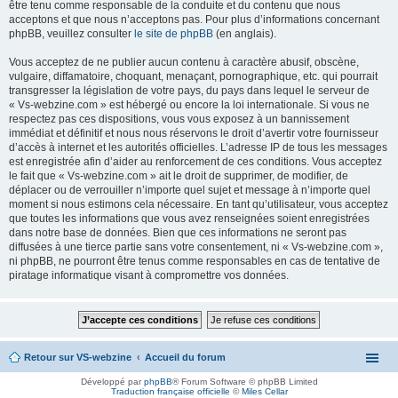
être tenu comme responsable de la conduite et du contenu que nous
acceptons et que nous n’acceptons pas. Pour plus d’informations concernant
phpBB, veuillez consulter
le site de phpBB
(en anglais).
Vous acceptez de ne publier aucun contenu à caractère abusif, obscène,
vulgaire, diffamatoire, choquant, menaçant, pornographique, etc. qui pourrait
transgresser la législation de votre pays, du pays dans lequel le serveur de
« Vs-webzine.com » est hébergé ou encore la loi internationale. Si vous ne
respectez pas ces dispositions, vous vous exposez à un bannissement
immédiat et définitif et nous nous réservons le droit d’avertir votre fournisseur
d’accès à internet et les autorités officielles. L’adresse IP de tous les messages
est enregistrée afin d’aider au renforcement de ces conditions. Vous acceptez
le fait que « Vs-webzine.com » ait le droit de supprimer, de modifier, de
déplacer ou de verrouiller n’importe quel sujet et message à n’importe quel
moment si nous estimons cela nécessaire. En tant qu’utilisateur, vous acceptez
que toutes les informations que vous avez renseignées soient enregistrées
dans notre base de données. Bien que ces informations ne seront pas
diffusées à une tierce partie sans votre consentement, ni « Vs-webzine.com »,
ni phpBB, ne pourront être tenus comme responsables en cas de tentative de
piratage informatique visant à compromettre vos données.
Retour sur VS-webzine
Accueil du forum
Développé par
phpBB
® Forum Software © phpBB Limited
Traduction française officielle
©
Miles Cellar