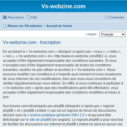
Vs-webzine.com
Raccourcis
FAQ
Connexion
Retour sur VS-webzine
Accueil du forum
Langue :
Vs-webzine.com - Inscription
En accédant à « Vs-webzine.com » (désigné ci-après par « nous », « notre »,
« nos », « Vs-webzine.com » et « http://www.vs-webzine.com/BB3 »), vous
acceptez d’être légalement responsable des conditions suivantes. Si vous
n’acceptez pas d’être légalement responsable de toutes les conditions
suivantes, veuillez ne pas utiliser et accéder à « Vs-webzine.com ». Nous
pouvons modifier ces conditions à n’importe quel moment et nous essaierons
de vous informer de ces modifications, bien que nous vous conseillons de
vérifier régulièrement par vous-même. En effet, si vous continuez à participer à
« Vs-webzine.com » après que des modifications aient été effectuées, vous
acceptez d’être légalement responsable des conditions modifiées et mises à
jour.
Nos forums sont développés par phpBB (désignés ci-après par « logiciel
phpBB » et « phpBB Limited ») qui est un logiciel de forum de discussions
déclaré sous la «
licence publique générale GNU 2.0
» et qui peut être
téléchargé sur
le site de phpBB
(en anglais). Le logiciel phpBB a pour seul but
de faciliter les discussions sur internet et phpBB Limited ne peut en aucun cas