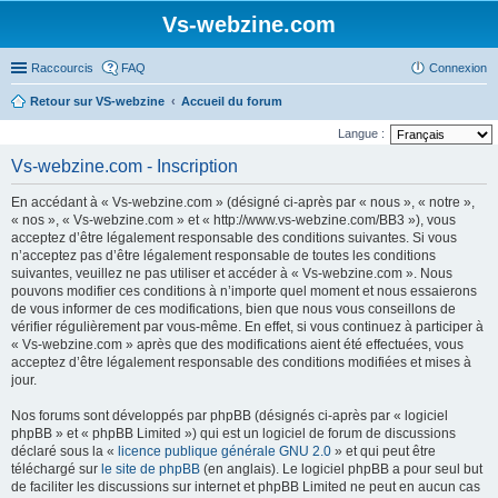
Vs-webzine.com
Raccourcis
FAQ
Connexion
Retour sur VS-webzine
Accueil du forum
Langue :
Vs-webzine.com - Inscription
En accédant à « Vs-webzine.com » (désigné ci-après par « nous », « notre »,
« nos », « Vs-webzine.com » et « http://www.vs-webzine.com/BB3 »), vous
acceptez d’être légalement responsable des conditions suivantes. Si vous
n’acceptez pas d’être légalement responsable de toutes les conditions
suivantes, veuillez ne pas utiliser et accéder à « Vs-webzine.com ». Nous
pouvons modifier ces conditions à n’importe quel moment et nous essaierons
de vous informer de ces modifications, bien que nous vous conseillons de
vérifier régulièrement par vous-même. En effet, si vous continuez à participer à
« Vs-webzine.com » après que des modifications aient été effectuées, vous
acceptez d’être légalement responsable des conditions modifiées et mises à
jour.
Nos forums sont développés par phpBB (désignés ci-après par « logiciel
phpBB » et « phpBB Limited ») qui est un logiciel de forum de discussions
déclaré sous la «
licence publique générale GNU 2.0
» et qui peut être
téléchargé sur
le site de phpBB
(en anglais). Le logiciel phpBB a pour seul but
de faciliter les discussions sur internet et phpBB Limited ne peut en aucun cas