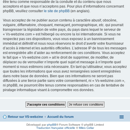
être tenu comme responsable de la conduite et du contenu que nous
acceptons et que nous n’acceptons pas. Pour plus d’informations concernant
phpBB, veuillez consulter
le site de phpBB
(en anglais).
Vous acceptez de ne publier aucun contenu à caractère abusif, obscène,
vulgaire, diffamatoire, choquant, menaçant, pornographique, etc. qui pourrait
transgresser la législation de votre pays, du pays dans lequel le serveur de
« Vs-webzine.com » est hébergé ou encore la loi internationale. Si vous ne
respectez pas ces dispositions, vous vous exposez à un bannissement
immédiat et définitif et nous nous réservons le droit d’avertir votre fournisseur
d’accès à internet et les autorités officielles. L’adresse IP de tous les messages
est enregistrée afin d’aider au renforcement de ces conditions. Vous acceptez
le fait que « Vs-webzine.com » ait le droit de supprimer, de modifier, de
déplacer ou de verrouiller n’importe quel sujet et message à n’importe quel
moment si nous estimons cela nécessaire. En tant qu’utilisateur, vous acceptez
que toutes les informations que vous avez renseignées soient enregistrées
dans notre base de données. Bien que ces informations ne seront pas
diffusées à une tierce partie sans votre consentement, ni « Vs-webzine.com »,
ni phpBB, ne pourront être tenus comme responsables en cas de tentative de
piratage informatique visant à compromettre vos données.
Retour sur VS-webzine
Accueil du forum
Développé par
phpBB
® Forum Software © phpBB Limited
Traduction française officielle
©
Miles Cellar