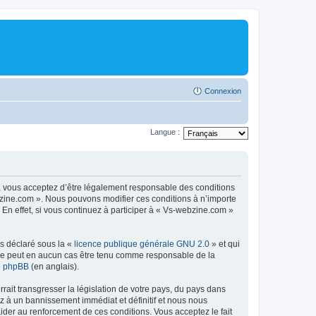
Connexion
Langue :
, vous acceptez d’être légalement responsable des conditions
ebzine.com ». Nous pouvons modifier ces conditions à n’importe
n effet, si vous continuez à participer à « Vs-webzine.com »
ns déclaré sous la «
licence publique générale GNU 2.0
» et qui
ed ne peut en aucun cas être tenu comme responsable de la
de phpBB
(en anglais).
ait transgresser la législation de votre pays, du pays dans
z à un bannissement immédiat et définitif et nous nous
d’aider au renforcement de ces conditions. Vous acceptez le fait