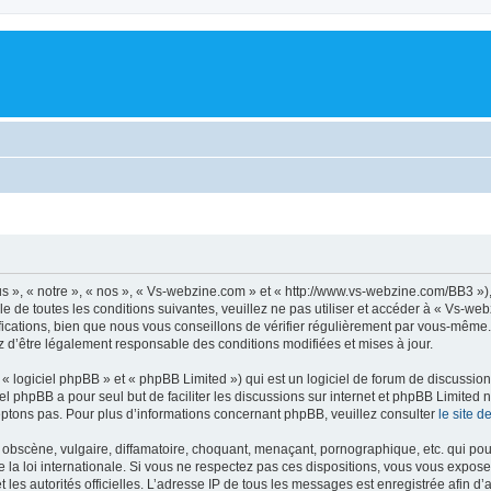
 », « notre », « nos », « Vs-webzine.com » et « http://www.vs-webzine.com/BB3 »)
e de toutes les conditions suivantes, veuillez ne pas utiliser et accéder à « Vs-w
cations, bien que nous vous conseillons de vérifier régulièrement par vous-même. E
z d’être légalement responsable des conditions modifiées et mises à jour.
 logiciel phpBB » et « phpBB Limited ») qui est un logiciel de forum de discussio
iel phpBB a pour seul but de faciliter les discussions sur internet et phpBB Limit
ptons pas. Pour plus d’informations concernant phpBB, veuillez consulter
le site 
obscène, vulgaire, diffamatoire, choquant, menaçant, pornographique, etc. qui pourr
la loi internationale. Si vous ne respectez pas ces dispositions, vous vous expose
 et les autorités officielles. L’adresse IP de tous les messages est enregistrée afin 