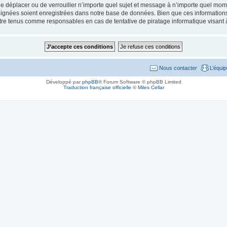
de déplacer ou de verrouiller n’importe quel sujet et message à n’importe quel mome
ignées soient enregistrées dans notre base de données. Bien que ces informations n
tre tenus comme responsables en cas de tentative de piratage informatique visant
Nous contacter
L’équi
Développé par
phpBB
® Forum Software © phpBB Limited
Traduction française officielle
©
Miles Cellar