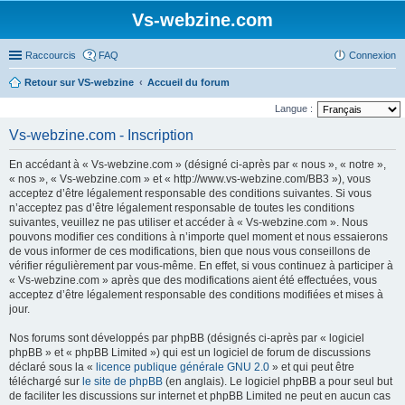
Vs-webzine.com
Raccourcis
FAQ
Connexion
Retour sur VS-webzine
Accueil du forum
Langue :
Vs-webzine.com - Inscription
En accédant à « Vs-webzine.com » (désigné ci-après par « nous », « notre »,
« nos », « Vs-webzine.com » et « http://www.vs-webzine.com/BB3 »), vous
acceptez d’être légalement responsable des conditions suivantes. Si vous
n’acceptez pas d’être légalement responsable de toutes les conditions
suivantes, veuillez ne pas utiliser et accéder à « Vs-webzine.com ». Nous
pouvons modifier ces conditions à n’importe quel moment et nous essaierons
de vous informer de ces modifications, bien que nous vous conseillons de
vérifier régulièrement par vous-même. En effet, si vous continuez à participer à
« Vs-webzine.com » après que des modifications aient été effectuées, vous
acceptez d’être légalement responsable des conditions modifiées et mises à
jour.
Nos forums sont développés par phpBB (désignés ci-après par « logiciel
phpBB » et « phpBB Limited ») qui est un logiciel de forum de discussions
déclaré sous la «
licence publique générale GNU 2.0
» et qui peut être
téléchargé sur
le site de phpBB
(en anglais). Le logiciel phpBB a pour seul but
de faciliter les discussions sur internet et phpBB Limited ne peut en aucun cas