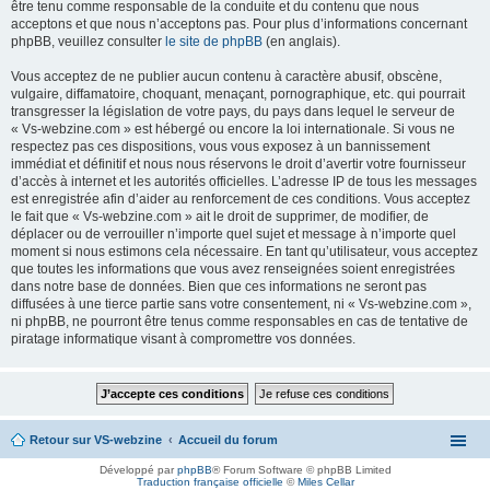
être tenu comme responsable de la conduite et du contenu que nous
acceptons et que nous n’acceptons pas. Pour plus d’informations concernant
phpBB, veuillez consulter
le site de phpBB
(en anglais).
Vous acceptez de ne publier aucun contenu à caractère abusif, obscène,
vulgaire, diffamatoire, choquant, menaçant, pornographique, etc. qui pourrait
transgresser la législation de votre pays, du pays dans lequel le serveur de
« Vs-webzine.com » est hébergé ou encore la loi internationale. Si vous ne
respectez pas ces dispositions, vous vous exposez à un bannissement
immédiat et définitif et nous nous réservons le droit d’avertir votre fournisseur
d’accès à internet et les autorités officielles. L’adresse IP de tous les messages
est enregistrée afin d’aider au renforcement de ces conditions. Vous acceptez
le fait que « Vs-webzine.com » ait le droit de supprimer, de modifier, de
déplacer ou de verrouiller n’importe quel sujet et message à n’importe quel
moment si nous estimons cela nécessaire. En tant qu’utilisateur, vous acceptez
que toutes les informations que vous avez renseignées soient enregistrées
dans notre base de données. Bien que ces informations ne seront pas
diffusées à une tierce partie sans votre consentement, ni « Vs-webzine.com »,
ni phpBB, ne pourront être tenus comme responsables en cas de tentative de
piratage informatique visant à compromettre vos données.
Retour sur VS-webzine
Accueil du forum
Développé par
phpBB
® Forum Software © phpBB Limited
Traduction française officielle
©
Miles Cellar