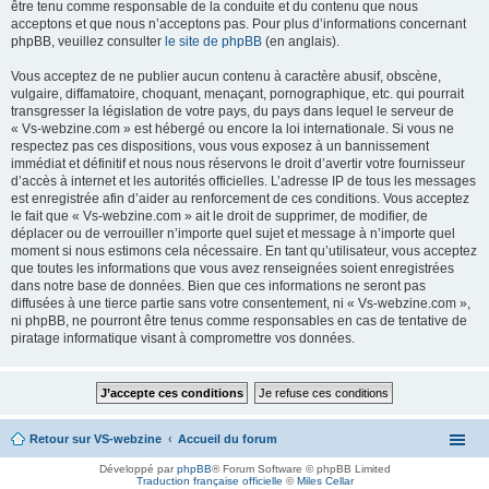
être tenu comme responsable de la conduite et du contenu que nous
acceptons et que nous n’acceptons pas. Pour plus d’informations concernant
phpBB, veuillez consulter
le site de phpBB
(en anglais).
Vous acceptez de ne publier aucun contenu à caractère abusif, obscène,
vulgaire, diffamatoire, choquant, menaçant, pornographique, etc. qui pourrait
transgresser la législation de votre pays, du pays dans lequel le serveur de
« Vs-webzine.com » est hébergé ou encore la loi internationale. Si vous ne
respectez pas ces dispositions, vous vous exposez à un bannissement
immédiat et définitif et nous nous réservons le droit d’avertir votre fournisseur
d’accès à internet et les autorités officielles. L’adresse IP de tous les messages
est enregistrée afin d’aider au renforcement de ces conditions. Vous acceptez
le fait que « Vs-webzine.com » ait le droit de supprimer, de modifier, de
déplacer ou de verrouiller n’importe quel sujet et message à n’importe quel
moment si nous estimons cela nécessaire. En tant qu’utilisateur, vous acceptez
que toutes les informations que vous avez renseignées soient enregistrées
dans notre base de données. Bien que ces informations ne seront pas
diffusées à une tierce partie sans votre consentement, ni « Vs-webzine.com »,
ni phpBB, ne pourront être tenus comme responsables en cas de tentative de
piratage informatique visant à compromettre vos données.
Retour sur VS-webzine
Accueil du forum
Développé par
phpBB
® Forum Software © phpBB Limited
Traduction française officielle
©
Miles Cellar