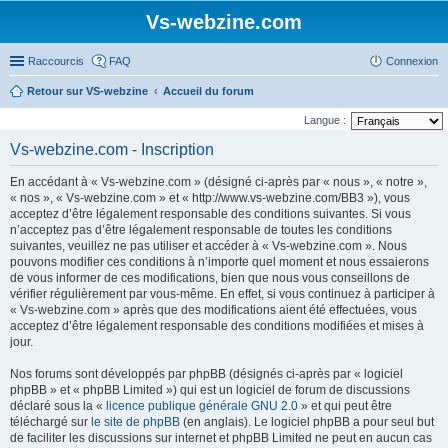
Vs-webzine.com
Raccourcis
FAQ
Connexion
Retour sur VS-webzine
Accueil du forum
Langue :
Vs-webzine.com - Inscription
En accédant à « Vs-webzine.com » (désigné ci-après par « nous », « notre »,
« nos », « Vs-webzine.com » et « http://www.vs-webzine.com/BB3 »), vous
acceptez d’être légalement responsable des conditions suivantes. Si vous
n’acceptez pas d’être légalement responsable de toutes les conditions
suivantes, veuillez ne pas utiliser et accéder à « Vs-webzine.com ». Nous
pouvons modifier ces conditions à n’importe quel moment et nous essaierons
de vous informer de ces modifications, bien que nous vous conseillons de
vérifier régulièrement par vous-même. En effet, si vous continuez à participer à
« Vs-webzine.com » après que des modifications aient été effectuées, vous
acceptez d’être légalement responsable des conditions modifiées et mises à
jour.
Nos forums sont développés par phpBB (désignés ci-après par « logiciel
phpBB » et « phpBB Limited ») qui est un logiciel de forum de discussions
déclaré sous la «
licence publique générale GNU 2.0
» et qui peut être
téléchargé sur
le site de phpBB
(en anglais). Le logiciel phpBB a pour seul but
de faciliter les discussions sur internet et phpBB Limited ne peut en aucun cas