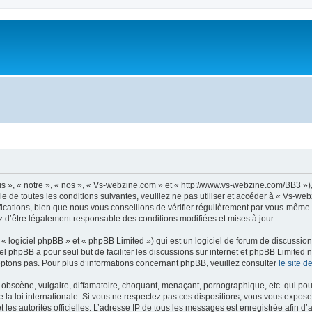
 », « notre », « nos », « Vs-webzine.com » et « http://www.vs-webzine.com/BB3 »)
e de toutes les conditions suivantes, veuillez ne pas utiliser et accéder à « Vs-w
cations, bien que nous vous conseillons de vérifier régulièrement par vous-même. E
z d’être légalement responsable des conditions modifiées et mises à jour.
 logiciel phpBB » et « phpBB Limited ») qui est un logiciel de forum de discussio
iel phpBB a pour seul but de faciliter les discussions sur internet et phpBB Limit
ptons pas. Pour plus d’informations concernant phpBB, veuillez consulter
le site 
obscène, vulgaire, diffamatoire, choquant, menaçant, pornographique, etc. qui pourr
la loi internationale. Si vous ne respectez pas ces dispositions, vous vous expose
 et les autorités officielles. L’adresse IP de tous les messages est enregistrée afin 