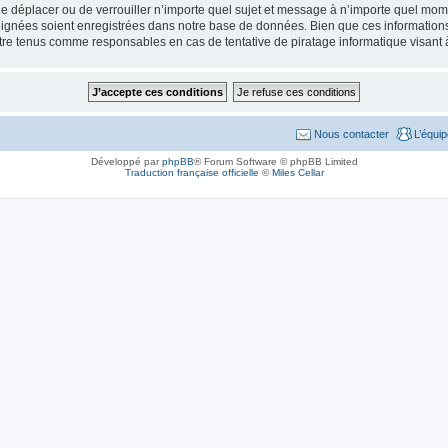
de déplacer ou de verrouiller n’importe quel sujet et message à n’importe quel mome
ignées soient enregistrées dans notre base de données. Bien que ces informations n
tre tenus comme responsables en cas de tentative de piratage informatique visant
Nous contacter
L’équi
Développé par
phpBB
® Forum Software © phpBB Limited
Traduction française officielle
©
Miles Cellar