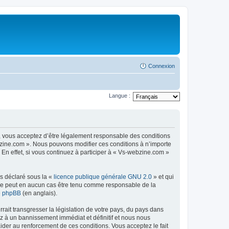
Connexion
Langue :
, vous acceptez d’être légalement responsable des conditions
ebzine.com ». Nous pouvons modifier ces conditions à n’importe
n effet, si vous continuez à participer à « Vs-webzine.com »
ns déclaré sous la «
licence publique générale GNU 2.0
» et qui
ed ne peut en aucun cas être tenu comme responsable de la
de phpBB
(en anglais).
ait transgresser la législation de votre pays, du pays dans
z à un bannissement immédiat et définitif et nous nous
d’aider au renforcement de ces conditions. Vous acceptez le fait