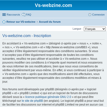
Vs-webzine.com
Raccourcis
FAQ
Connexion
Retour sur VS-webzine
Accueil du forum
Langue :
Vs-webzine.com - Inscription
En accédant à « Vs-webzine.com » (désigné ci-après par « nous », « notre »,
« nos », « Vs-webzine.com » et « http://www.vs-webzine.com/BB3 »), vous
acceptez d’être légalement responsable des conditions suivantes. Si vous
n’acceptez pas d’être légalement responsable de toutes les conditions
suivantes, veuillez ne pas utiliser et accéder à « Vs-webzine.com ». Nous
pouvons modifier ces conditions à n’importe quel moment et nous essaierons
de vous informer de ces modifications, bien que nous vous conseillons de
vérifier régulièrement par vous-même. En effet, si vous continuez à participer à
« Vs-webzine.com » après que des modifications aient été effectuées, vous
acceptez d’être légalement responsable des conditions modifiées et mises à
jour.
Nos forums sont développés par phpBB (désignés ci-après par « logiciel
phpBB » et « phpBB Limited ») qui est un logiciel de forum de discussions
déclaré sous la «
licence publique générale GNU 2.0
» et qui peut être
téléchargé sur
le site de phpBB
(en anglais). Le logiciel phpBB a pour seul but
de faciliter les discussions sur internet et phpBB Limited ne peut en aucun cas