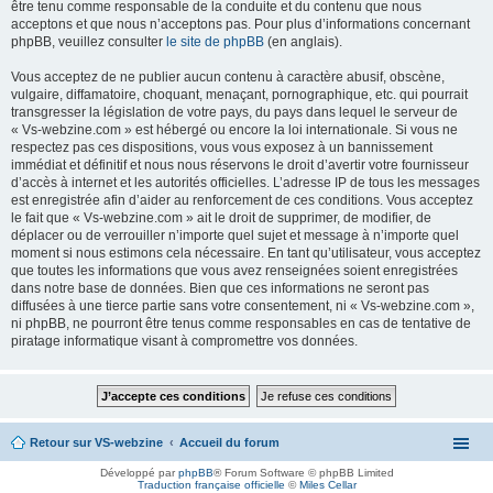
être tenu comme responsable de la conduite et du contenu que nous
acceptons et que nous n’acceptons pas. Pour plus d’informations concernant
phpBB, veuillez consulter
le site de phpBB
(en anglais).
Vous acceptez de ne publier aucun contenu à caractère abusif, obscène,
vulgaire, diffamatoire, choquant, menaçant, pornographique, etc. qui pourrait
transgresser la législation de votre pays, du pays dans lequel le serveur de
« Vs-webzine.com » est hébergé ou encore la loi internationale. Si vous ne
respectez pas ces dispositions, vous vous exposez à un bannissement
immédiat et définitif et nous nous réservons le droit d’avertir votre fournisseur
d’accès à internet et les autorités officielles. L’adresse IP de tous les messages
est enregistrée afin d’aider au renforcement de ces conditions. Vous acceptez
le fait que « Vs-webzine.com » ait le droit de supprimer, de modifier, de
déplacer ou de verrouiller n’importe quel sujet et message à n’importe quel
moment si nous estimons cela nécessaire. En tant qu’utilisateur, vous acceptez
que toutes les informations que vous avez renseignées soient enregistrées
dans notre base de données. Bien que ces informations ne seront pas
diffusées à une tierce partie sans votre consentement, ni « Vs-webzine.com »,
ni phpBB, ne pourront être tenus comme responsables en cas de tentative de
piratage informatique visant à compromettre vos données.
Retour sur VS-webzine
Accueil du forum
Développé par
phpBB
® Forum Software © phpBB Limited
Traduction française officielle
©
Miles Cellar