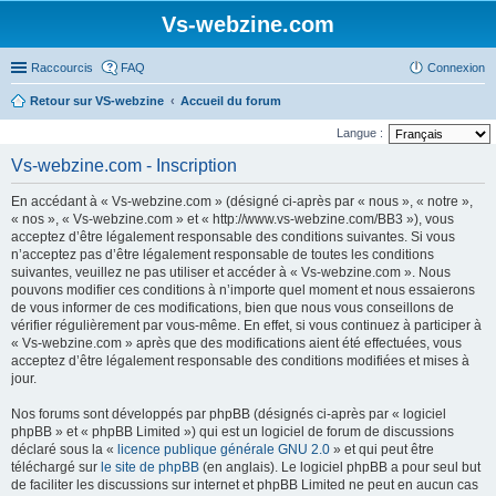
Vs-webzine.com
Raccourcis
FAQ
Connexion
Retour sur VS-webzine
Accueil du forum
Langue :
Vs-webzine.com - Inscription
En accédant à « Vs-webzine.com » (désigné ci-après par « nous », « notre »,
« nos », « Vs-webzine.com » et « http://www.vs-webzine.com/BB3 »), vous
acceptez d’être légalement responsable des conditions suivantes. Si vous
n’acceptez pas d’être légalement responsable de toutes les conditions
suivantes, veuillez ne pas utiliser et accéder à « Vs-webzine.com ». Nous
pouvons modifier ces conditions à n’importe quel moment et nous essaierons
de vous informer de ces modifications, bien que nous vous conseillons de
vérifier régulièrement par vous-même. En effet, si vous continuez à participer à
« Vs-webzine.com » après que des modifications aient été effectuées, vous
acceptez d’être légalement responsable des conditions modifiées et mises à
jour.
Nos forums sont développés par phpBB (désignés ci-après par « logiciel
phpBB » et « phpBB Limited ») qui est un logiciel de forum de discussions
déclaré sous la «
licence publique générale GNU 2.0
» et qui peut être
téléchargé sur
le site de phpBB
(en anglais). Le logiciel phpBB a pour seul but
de faciliter les discussions sur internet et phpBB Limited ne peut en aucun cas