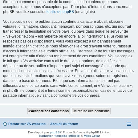
être tenu comme responsable de la conduite et du contenu que nous
acceptons et que nous n’acceptons pas. Pour plus d’informations concernant
phpBB, veuillez consulter
le site de phpBB
(en anglais).
Vous acceptez de ne publier aucun contenu à caractère abusif, obscène,
vulgaire, diffamatoire, choquant, menaçant, pornographique, etc. qui pourrait
transgresser la législation de votre pays, du pays dans lequel le serveur de
« Vs-webzine.com » est hébergé ou encore la loi internationale. Si vous ne
respectez pas ces dispositions, vous vous exposez à un bannissement
immédiat et définitif et nous nous réservons le droit d’avertir votre fournisseur
d’accès à internet et les autorités officielles. L’adresse IP de tous les messages
est enregistrée afin d’aider au renforcement de ces conditions. Vous acceptez
le fait que « Vs-webzine.com » ait le droit de supprimer, de modifier, de
déplacer ou de verrouiller n’importe quel sujet et message à n’importe quel
moment si nous estimons cela nécessaire. En tant qu’utilisateur, vous acceptez
que toutes les informations que vous avez renseignées soient enregistrées
dans notre base de données. Bien que ces informations ne seront pas
diffusées à une tierce partie sans votre consentement, ni « Vs-webzine.com »,
ni phpBB, ne pourront être tenus comme responsables en cas de tentative de
piratage informatique visant à compromettre vos données.
Retour sur VS-webzine
Accueil du forum
Développé par
phpBB
® Forum Software © phpBB Limited
Traduction française officielle
©
Miles Cellar