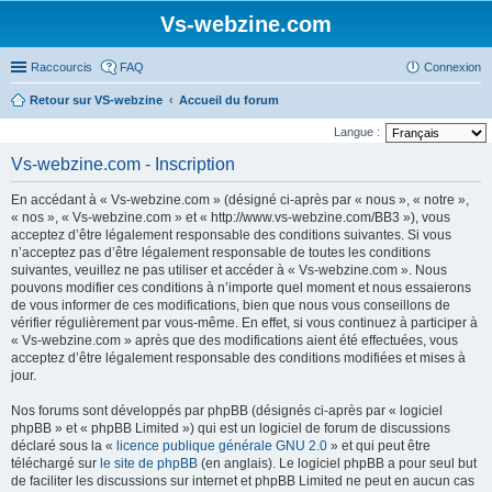
Vs-webzine.com
Raccourcis
FAQ
Connexion
Retour sur VS-webzine
Accueil du forum
Langue :
Vs-webzine.com - Inscription
En accédant à « Vs-webzine.com » (désigné ci-après par « nous », « notre »,
« nos », « Vs-webzine.com » et « http://www.vs-webzine.com/BB3 »), vous
acceptez d’être légalement responsable des conditions suivantes. Si vous
n’acceptez pas d’être légalement responsable de toutes les conditions
suivantes, veuillez ne pas utiliser et accéder à « Vs-webzine.com ». Nous
pouvons modifier ces conditions à n’importe quel moment et nous essaierons
de vous informer de ces modifications, bien que nous vous conseillons de
vérifier régulièrement par vous-même. En effet, si vous continuez à participer à
« Vs-webzine.com » après que des modifications aient été effectuées, vous
acceptez d’être légalement responsable des conditions modifiées et mises à
jour.
Nos forums sont développés par phpBB (désignés ci-après par « logiciel
phpBB » et « phpBB Limited ») qui est un logiciel de forum de discussions
déclaré sous la «
licence publique générale GNU 2.0
» et qui peut être
téléchargé sur
le site de phpBB
(en anglais). Le logiciel phpBB a pour seul but
de faciliter les discussions sur internet et phpBB Limited ne peut en aucun cas