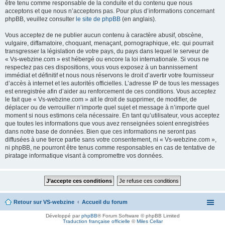
être tenu comme responsable de la conduite et du contenu que nous
acceptons et que nous n’acceptons pas. Pour plus d’informations concernant
phpBB, veuillez consulter
le site de phpBB
(en anglais).
Vous acceptez de ne publier aucun contenu à caractère abusif, obscène,
vulgaire, diffamatoire, choquant, menaçant, pornographique, etc. qui pourrait
transgresser la législation de votre pays, du pays dans lequel le serveur de
« Vs-webzine.com » est hébergé ou encore la loi internationale. Si vous ne
respectez pas ces dispositions, vous vous exposez à un bannissement
immédiat et définitif et nous nous réservons le droit d’avertir votre fournisseur
d’accès à internet et les autorités officielles. L’adresse IP de tous les messages
est enregistrée afin d’aider au renforcement de ces conditions. Vous acceptez
le fait que « Vs-webzine.com » ait le droit de supprimer, de modifier, de
déplacer ou de verrouiller n’importe quel sujet et message à n’importe quel
moment si nous estimons cela nécessaire. En tant qu’utilisateur, vous acceptez
que toutes les informations que vous avez renseignées soient enregistrées
dans notre base de données. Bien que ces informations ne seront pas
diffusées à une tierce partie sans votre consentement, ni « Vs-webzine.com »,
ni phpBB, ne pourront être tenus comme responsables en cas de tentative de
piratage informatique visant à compromettre vos données.
Retour sur VS-webzine
Accueil du forum
Développé par
phpBB
® Forum Software © phpBB Limited
Traduction française officielle
©
Miles Cellar