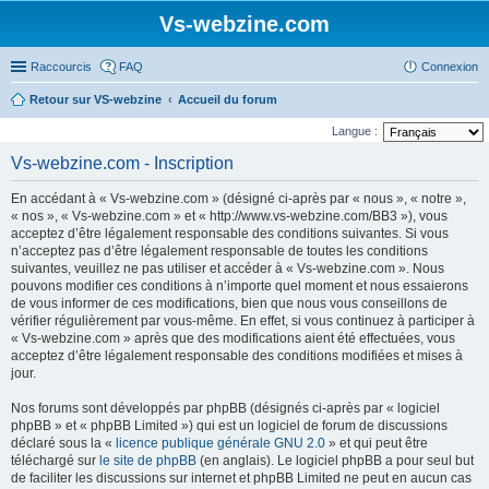
Vs-webzine.com
Raccourcis
FAQ
Connexion
Retour sur VS-webzine
Accueil du forum
Langue :
Vs-webzine.com - Inscription
En accédant à « Vs-webzine.com » (désigné ci-après par « nous », « notre »,
« nos », « Vs-webzine.com » et « http://www.vs-webzine.com/BB3 »), vous
acceptez d’être légalement responsable des conditions suivantes. Si vous
n’acceptez pas d’être légalement responsable de toutes les conditions
suivantes, veuillez ne pas utiliser et accéder à « Vs-webzine.com ». Nous
pouvons modifier ces conditions à n’importe quel moment et nous essaierons
de vous informer de ces modifications, bien que nous vous conseillons de
vérifier régulièrement par vous-même. En effet, si vous continuez à participer à
« Vs-webzine.com » après que des modifications aient été effectuées, vous
acceptez d’être légalement responsable des conditions modifiées et mises à
jour.
Nos forums sont développés par phpBB (désignés ci-après par « logiciel
phpBB » et « phpBB Limited ») qui est un logiciel de forum de discussions
déclaré sous la «
licence publique générale GNU 2.0
» et qui peut être
téléchargé sur
le site de phpBB
(en anglais). Le logiciel phpBB a pour seul but
de faciliter les discussions sur internet et phpBB Limited ne peut en aucun cas