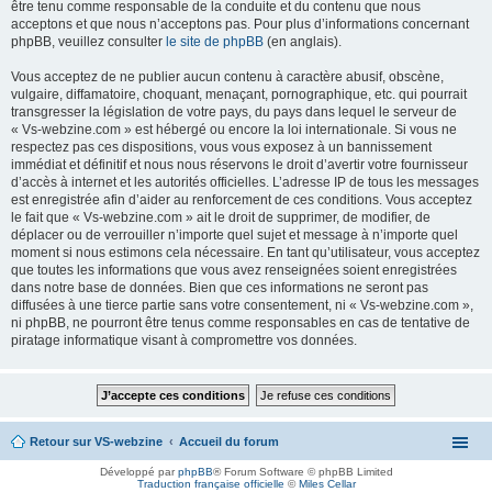
être tenu comme responsable de la conduite et du contenu que nous
acceptons et que nous n’acceptons pas. Pour plus d’informations concernant
phpBB, veuillez consulter
le site de phpBB
(en anglais).
Vous acceptez de ne publier aucun contenu à caractère abusif, obscène,
vulgaire, diffamatoire, choquant, menaçant, pornographique, etc. qui pourrait
transgresser la législation de votre pays, du pays dans lequel le serveur de
« Vs-webzine.com » est hébergé ou encore la loi internationale. Si vous ne
respectez pas ces dispositions, vous vous exposez à un bannissement
immédiat et définitif et nous nous réservons le droit d’avertir votre fournisseur
d’accès à internet et les autorités officielles. L’adresse IP de tous les messages
est enregistrée afin d’aider au renforcement de ces conditions. Vous acceptez
le fait que « Vs-webzine.com » ait le droit de supprimer, de modifier, de
déplacer ou de verrouiller n’importe quel sujet et message à n’importe quel
moment si nous estimons cela nécessaire. En tant qu’utilisateur, vous acceptez
que toutes les informations que vous avez renseignées soient enregistrées
dans notre base de données. Bien que ces informations ne seront pas
diffusées à une tierce partie sans votre consentement, ni « Vs-webzine.com »,
ni phpBB, ne pourront être tenus comme responsables en cas de tentative de
piratage informatique visant à compromettre vos données.
Retour sur VS-webzine
Accueil du forum
Développé par
phpBB
® Forum Software © phpBB Limited
Traduction française officielle
©
Miles Cellar