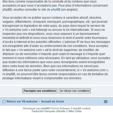
être tenu comme responsable de la conduite et du contenu que nous
acceptons et que nous n’acceptons pas. Pour plus d’informations concernant
phpBB, veuillez consulter
le site de phpBB
(en anglais).
Vous acceptez de ne publier aucun contenu à caractère abusif, obscène,
vulgaire, diffamatoire, choquant, menaçant, pornographique, etc. qui pourrait
transgresser la législation de votre pays, du pays dans lequel le serveur de
« Vs-webzine.com » est hébergé ou encore la loi internationale. Si vous ne
respectez pas ces dispositions, vous vous exposez à un bannissement
immédiat et définitif et nous nous réservons le droit d’avertir votre fournisseur
d’accès à internet et les autorités officielles. L’adresse IP de tous les messages
est enregistrée afin d’aider au renforcement de ces conditions. Vous acceptez
le fait que « Vs-webzine.com » ait le droit de supprimer, de modifier, de
déplacer ou de verrouiller n’importe quel sujet et message à n’importe quel
moment si nous estimons cela nécessaire. En tant qu’utilisateur, vous acceptez
que toutes les informations que vous avez renseignées soient enregistrées
dans notre base de données. Bien que ces informations ne seront pas
diffusées à une tierce partie sans votre consentement, ni « Vs-webzine.com »,
ni phpBB, ne pourront être tenus comme responsables en cas de tentative de
piratage informatique visant à compromettre vos données.
Retour sur VS-webzine
Accueil du forum
Développé par
phpBB
® Forum Software © phpBB Limited
Traduction française officielle
©
Miles Cellar