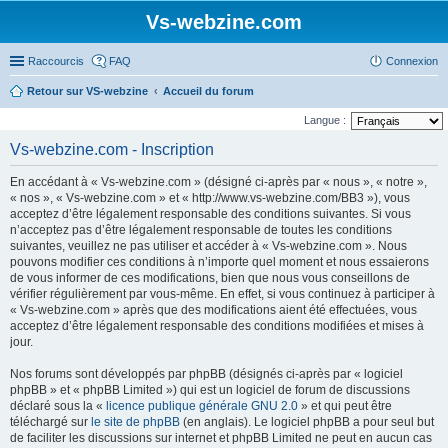
Vs-webzine.com
Raccourcis
FAQ
Connexion
Retour sur VS-webzine
Accueil du forum
Langue :
Vs-webzine.com - Inscription
En accédant à « Vs-webzine.com » (désigné ci-après par « nous », « notre »,
« nos », « Vs-webzine.com » et « http://www.vs-webzine.com/BB3 »), vous
acceptez d’être légalement responsable des conditions suivantes. Si vous
n’acceptez pas d’être légalement responsable de toutes les conditions
suivantes, veuillez ne pas utiliser et accéder à « Vs-webzine.com ». Nous
pouvons modifier ces conditions à n’importe quel moment et nous essaierons
de vous informer de ces modifications, bien que nous vous conseillons de
vérifier régulièrement par vous-même. En effet, si vous continuez à participer à
« Vs-webzine.com » après que des modifications aient été effectuées, vous
acceptez d’être légalement responsable des conditions modifiées et mises à
jour.
Nos forums sont développés par phpBB (désignés ci-après par « logiciel
phpBB » et « phpBB Limited ») qui est un logiciel de forum de discussions
déclaré sous la «
licence publique générale GNU 2.0
» et qui peut être
téléchargé sur
le site de phpBB
(en anglais). Le logiciel phpBB a pour seul but
de faciliter les discussions sur internet et phpBB Limited ne peut en aucun cas