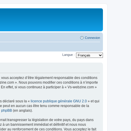
Connexion
Langue :
, vous acceptez d’être légalement responsable des conditions
ebzine.com ». Nous pouvons modifier ces conditions à n’importe
n effet, si vous continuez à participer à « Vs-webzine.com »
ns déclaré sous la «
licence publique générale GNU 2.0
» et qui
ed ne peut en aucun cas être tenu comme responsable de la
de phpBB
(en anglais).
ait transgresser la législation de votre pays, du pays dans
z à un bannissement immédiat et définitif et nous nous
d’aider au renforcement de ces conditions. Vous acceptez le fait