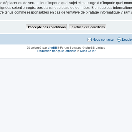
de déplacer ou de verrouiller n’importe quel sujet et message à n’importe quel mome
ignées soient enregistrées dans notre base de données. Bien que ces informations n
tre tenus comme responsables en cas de tentative de piratage informatique visant
Nous contacter
L’équi
Développé par
phpBB
® Forum Software © phpBB Limited
Traduction française officielle
©
Miles Cellar