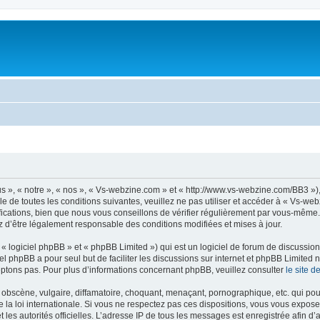
 », « notre », « nos », « Vs-webzine.com » et « http://www.vs-webzine.com/BB3 »)
e de toutes les conditions suivantes, veuillez ne pas utiliser et accéder à « Vs-w
cations, bien que nous vous conseillons de vérifier régulièrement par vous-même. E
z d’être légalement responsable des conditions modifiées et mises à jour.
 logiciel phpBB » et « phpBB Limited ») qui est un logiciel de forum de discussio
iel phpBB a pour seul but de faciliter les discussions sur internet et phpBB Limit
ptons pas. Pour plus d’informations concernant phpBB, veuillez consulter
le site 
obscène, vulgaire, diffamatoire, choquant, menaçant, pornographique, etc. qui pourr
la loi internationale. Si vous ne respectez pas ces dispositions, vous vous expose
 et les autorités officielles. L’adresse IP de tous les messages est enregistrée afin 