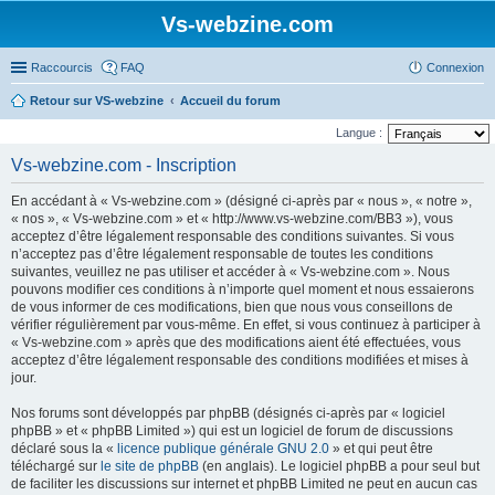
Vs-webzine.com
Raccourcis
FAQ
Connexion
Retour sur VS-webzine
Accueil du forum
Langue :
Vs-webzine.com - Inscription
En accédant à « Vs-webzine.com » (désigné ci-après par « nous », « notre »,
« nos », « Vs-webzine.com » et « http://www.vs-webzine.com/BB3 »), vous
acceptez d’être légalement responsable des conditions suivantes. Si vous
n’acceptez pas d’être légalement responsable de toutes les conditions
suivantes, veuillez ne pas utiliser et accéder à « Vs-webzine.com ». Nous
pouvons modifier ces conditions à n’importe quel moment et nous essaierons
de vous informer de ces modifications, bien que nous vous conseillons de
vérifier régulièrement par vous-même. En effet, si vous continuez à participer à
« Vs-webzine.com » après que des modifications aient été effectuées, vous
acceptez d’être légalement responsable des conditions modifiées et mises à
jour.
Nos forums sont développés par phpBB (désignés ci-après par « logiciel
phpBB » et « phpBB Limited ») qui est un logiciel de forum de discussions
déclaré sous la «
licence publique générale GNU 2.0
» et qui peut être
téléchargé sur
le site de phpBB
(en anglais). Le logiciel phpBB a pour seul but
de faciliter les discussions sur internet et phpBB Limited ne peut en aucun cas