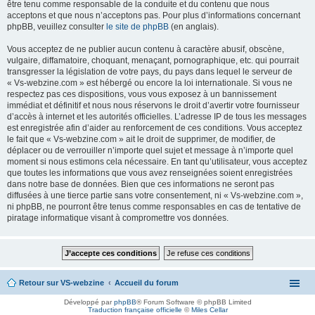
être tenu comme responsable de la conduite et du contenu que nous
acceptons et que nous n’acceptons pas. Pour plus d’informations concernant
phpBB, veuillez consulter
le site de phpBB
(en anglais).
Vous acceptez de ne publier aucun contenu à caractère abusif, obscène,
vulgaire, diffamatoire, choquant, menaçant, pornographique, etc. qui pourrait
transgresser la législation de votre pays, du pays dans lequel le serveur de
« Vs-webzine.com » est hébergé ou encore la loi internationale. Si vous ne
respectez pas ces dispositions, vous vous exposez à un bannissement
immédiat et définitif et nous nous réservons le droit d’avertir votre fournisseur
d’accès à internet et les autorités officielles. L’adresse IP de tous les messages
est enregistrée afin d’aider au renforcement de ces conditions. Vous acceptez
le fait que « Vs-webzine.com » ait le droit de supprimer, de modifier, de
déplacer ou de verrouiller n’importe quel sujet et message à n’importe quel
moment si nous estimons cela nécessaire. En tant qu’utilisateur, vous acceptez
que toutes les informations que vous avez renseignées soient enregistrées
dans notre base de données. Bien que ces informations ne seront pas
diffusées à une tierce partie sans votre consentement, ni « Vs-webzine.com »,
ni phpBB, ne pourront être tenus comme responsables en cas de tentative de
piratage informatique visant à compromettre vos données.
Retour sur VS-webzine
Accueil du forum
Développé par
phpBB
® Forum Software © phpBB Limited
Traduction française officielle
©
Miles Cellar