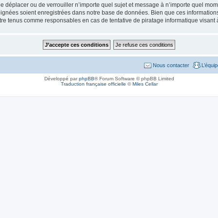
de déplacer ou de verrouiller n’importe quel sujet et message à n’importe quel mome
ignées soient enregistrées dans notre base de données. Bien que ces informations n
tre tenus comme responsables en cas de tentative de piratage informatique visant
Nous contacter
L’équi
Développé par
phpBB
® Forum Software © phpBB Limited
Traduction française officielle
©
Miles Cellar