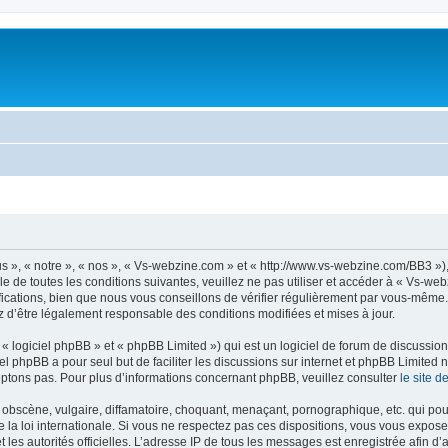
 », « notre », « nos », « Vs-webzine.com » et « http://www.vs-webzine.com/BB3 »)
e de toutes les conditions suivantes, veuillez ne pas utiliser et accéder à « Vs-w
cations, bien que nous vous conseillons de vérifier régulièrement par vous-même. E
z d’être légalement responsable des conditions modifiées et mises à jour.
 logiciel phpBB » et « phpBB Limited ») qui est un logiciel de forum de discussio
iel phpBB a pour seul but de faciliter les discussions sur internet et phpBB Limit
ptons pas. Pour plus d’informations concernant phpBB, veuillez consulter
le site 
obscène, vulgaire, diffamatoire, choquant, menaçant, pornographique, etc. qui pourr
la loi internationale. Si vous ne respectez pas ces dispositions, vous vous expose
 et les autorités officielles. L’adresse IP de tous les messages est enregistrée afin 