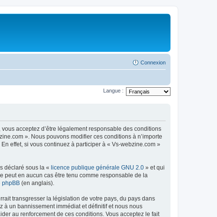
Connexion
Langue :
, vous acceptez d’être légalement responsable des conditions
ebzine.com ». Nous pouvons modifier ces conditions à n’importe
n effet, si vous continuez à participer à « Vs-webzine.com »
ns déclaré sous la «
licence publique générale GNU 2.0
» et qui
ed ne peut en aucun cas être tenu comme responsable de la
de phpBB
(en anglais).
ait transgresser la législation de votre pays, du pays dans
z à un bannissement immédiat et définitif et nous nous
d’aider au renforcement de ces conditions. Vous acceptez le fait