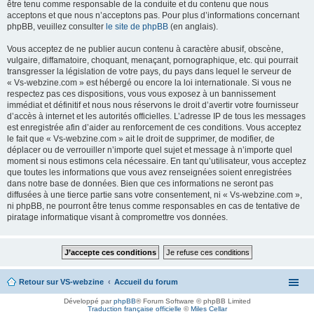
être tenu comme responsable de la conduite et du contenu que nous
acceptons et que nous n’acceptons pas. Pour plus d’informations concernant
phpBB, veuillez consulter
le site de phpBB
(en anglais).
Vous acceptez de ne publier aucun contenu à caractère abusif, obscène,
vulgaire, diffamatoire, choquant, menaçant, pornographique, etc. qui pourrait
transgresser la législation de votre pays, du pays dans lequel le serveur de
« Vs-webzine.com » est hébergé ou encore la loi internationale. Si vous ne
respectez pas ces dispositions, vous vous exposez à un bannissement
immédiat et définitif et nous nous réservons le droit d’avertir votre fournisseur
d’accès à internet et les autorités officielles. L’adresse IP de tous les messages
est enregistrée afin d’aider au renforcement de ces conditions. Vous acceptez
le fait que « Vs-webzine.com » ait le droit de supprimer, de modifier, de
déplacer ou de verrouiller n’importe quel sujet et message à n’importe quel
moment si nous estimons cela nécessaire. En tant qu’utilisateur, vous acceptez
que toutes les informations que vous avez renseignées soient enregistrées
dans notre base de données. Bien que ces informations ne seront pas
diffusées à une tierce partie sans votre consentement, ni « Vs-webzine.com »,
ni phpBB, ne pourront être tenus comme responsables en cas de tentative de
piratage informatique visant à compromettre vos données.
Retour sur VS-webzine
Accueil du forum
Développé par
phpBB
® Forum Software © phpBB Limited
Traduction française officielle
©
Miles Cellar