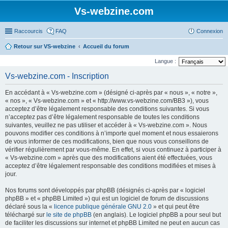
Vs-webzine.com
Raccourcis
FAQ
Connexion
Retour sur VS-webzine
Accueil du forum
Langue :
Vs-webzine.com - Inscription
En accédant à « Vs-webzine.com » (désigné ci-après par « nous », « notre »,
« nos », « Vs-webzine.com » et « http://www.vs-webzine.com/BB3 »), vous
acceptez d’être légalement responsable des conditions suivantes. Si vous
n’acceptez pas d’être légalement responsable de toutes les conditions
suivantes, veuillez ne pas utiliser et accéder à « Vs-webzine.com ». Nous
pouvons modifier ces conditions à n’importe quel moment et nous essaierons
de vous informer de ces modifications, bien que nous vous conseillons de
vérifier régulièrement par vous-même. En effet, si vous continuez à participer à
« Vs-webzine.com » après que des modifications aient été effectuées, vous
acceptez d’être légalement responsable des conditions modifiées et mises à
jour.
Nos forums sont développés par phpBB (désignés ci-après par « logiciel
phpBB » et « phpBB Limited ») qui est un logiciel de forum de discussions
déclaré sous la «
licence publique générale GNU 2.0
» et qui peut être
téléchargé sur
le site de phpBB
(en anglais). Le logiciel phpBB a pour seul but
de faciliter les discussions sur internet et phpBB Limited ne peut en aucun cas