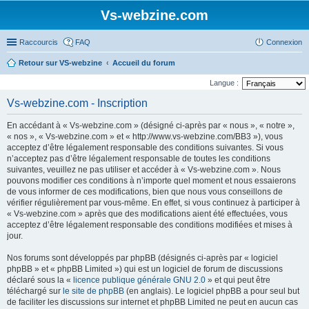
Vs-webzine.com
Raccourcis
FAQ
Connexion
Retour sur VS-webzine
Accueil du forum
Langue :
Vs-webzine.com - Inscription
En accédant à « Vs-webzine.com » (désigné ci-après par « nous », « notre »,
« nos », « Vs-webzine.com » et « http://www.vs-webzine.com/BB3 »), vous
acceptez d’être légalement responsable des conditions suivantes. Si vous
n’acceptez pas d’être légalement responsable de toutes les conditions
suivantes, veuillez ne pas utiliser et accéder à « Vs-webzine.com ». Nous
pouvons modifier ces conditions à n’importe quel moment et nous essaierons
de vous informer de ces modifications, bien que nous vous conseillons de
vérifier régulièrement par vous-même. En effet, si vous continuez à participer à
« Vs-webzine.com » après que des modifications aient été effectuées, vous
acceptez d’être légalement responsable des conditions modifiées et mises à
jour.
Nos forums sont développés par phpBB (désignés ci-après par « logiciel
phpBB » et « phpBB Limited ») qui est un logiciel de forum de discussions
déclaré sous la «
licence publique générale GNU 2.0
» et qui peut être
téléchargé sur
le site de phpBB
(en anglais). Le logiciel phpBB a pour seul but
de faciliter les discussions sur internet et phpBB Limited ne peut en aucun cas