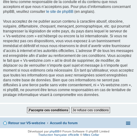
être tenu comme responsable de la conduite et du contenu que nous
acceptons et que nous n’acceptons pas. Pour plus d’informations concernant
phpBB, veuillez consulter
le site de phpBB
(en anglais).
Vous acceptez de ne publier aucun contenu à caractère abusif, obscène,
vulgaire, diffamatoire, choquant, menaçant, pornographique, etc. qui pourrait
transgresser la législation de votre pays, du pays dans lequel le serveur de
« Vs-webzine.com » est hébergé ou encore la loi internationale. Si vous ne
respectez pas ces dispositions, vous vous exposez à un bannissement
immédiat et définitif et nous nous réservons le droit d’avertir votre fournisseur
d’accès à internet et les autorités officielles. L’adresse IP de tous les messages
est enregistrée afin d’aider au renforcement de ces conditions. Vous acceptez
le fait que « Vs-webzine.com » ait le droit de supprimer, de modifier, de
déplacer ou de verrouiller n’importe quel sujet et message à n’importe quel
moment si nous estimons cela nécessaire. En tant qu’utilisateur, vous acceptez
que toutes les informations que vous avez renseignées soient enregistrées
dans notre base de données. Bien que ces informations ne seront pas
diffusées à une tierce partie sans votre consentement, ni « Vs-webzine.com »,
ni phpBB, ne pourront être tenus comme responsables en cas de tentative de
piratage informatique visant à compromettre vos données.
Retour sur VS-webzine
Accueil du forum
Développé par
phpBB
® Forum Software © phpBB Limited
Traduction française officielle
©
Miles Cellar