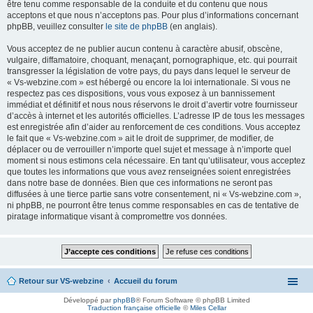
être tenu comme responsable de la conduite et du contenu que nous
acceptons et que nous n’acceptons pas. Pour plus d’informations concernant
phpBB, veuillez consulter
le site de phpBB
(en anglais).
Vous acceptez de ne publier aucun contenu à caractère abusif, obscène,
vulgaire, diffamatoire, choquant, menaçant, pornographique, etc. qui pourrait
transgresser la législation de votre pays, du pays dans lequel le serveur de
« Vs-webzine.com » est hébergé ou encore la loi internationale. Si vous ne
respectez pas ces dispositions, vous vous exposez à un bannissement
immédiat et définitif et nous nous réservons le droit d’avertir votre fournisseur
d’accès à internet et les autorités officielles. L’adresse IP de tous les messages
est enregistrée afin d’aider au renforcement de ces conditions. Vous acceptez
le fait que « Vs-webzine.com » ait le droit de supprimer, de modifier, de
déplacer ou de verrouiller n’importe quel sujet et message à n’importe quel
moment si nous estimons cela nécessaire. En tant qu’utilisateur, vous acceptez
que toutes les informations que vous avez renseignées soient enregistrées
dans notre base de données. Bien que ces informations ne seront pas
diffusées à une tierce partie sans votre consentement, ni « Vs-webzine.com »,
ni phpBB, ne pourront être tenus comme responsables en cas de tentative de
piratage informatique visant à compromettre vos données.
Retour sur VS-webzine
Accueil du forum
Développé par
phpBB
® Forum Software © phpBB Limited
Traduction française officielle
©
Miles Cellar