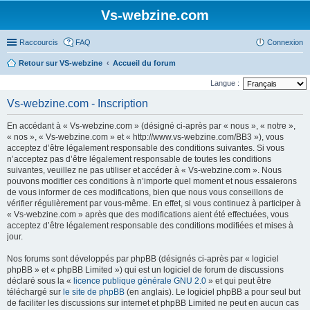
Vs-webzine.com
Raccourcis
FAQ
Connexion
Retour sur VS-webzine
Accueil du forum
Langue :
Vs-webzine.com - Inscription
En accédant à « Vs-webzine.com » (désigné ci-après par « nous », « notre »,
« nos », « Vs-webzine.com » et « http://www.vs-webzine.com/BB3 »), vous
acceptez d’être légalement responsable des conditions suivantes. Si vous
n’acceptez pas d’être légalement responsable de toutes les conditions
suivantes, veuillez ne pas utiliser et accéder à « Vs-webzine.com ». Nous
pouvons modifier ces conditions à n’importe quel moment et nous essaierons
de vous informer de ces modifications, bien que nous vous conseillons de
vérifier régulièrement par vous-même. En effet, si vous continuez à participer à
« Vs-webzine.com » après que des modifications aient été effectuées, vous
acceptez d’être légalement responsable des conditions modifiées et mises à
jour.
Nos forums sont développés par phpBB (désignés ci-après par « logiciel
phpBB » et « phpBB Limited ») qui est un logiciel de forum de discussions
déclaré sous la «
licence publique générale GNU 2.0
» et qui peut être
téléchargé sur
le site de phpBB
(en anglais). Le logiciel phpBB a pour seul but
de faciliter les discussions sur internet et phpBB Limited ne peut en aucun cas