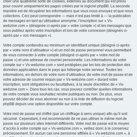
créer une quatrième sorte de cookies, externes au document qui est prévu
pour couvrir uniquement les pages créées par le logiciel phpBB. La seconde
manière est de récupérer les informations que vous nous envoyez et que nous
collectons. Ceci peut correspondre — mais n’est pas limité à — la publication
de messages en tant qu’utilisateur anonyme, l’inscription sur « Vs-
webzine.com » (désignée ci-après par « votre compte ») et les messages que
vous publiez après votre inscription et lors de votre connexion (désignés ci-
après par « vos messages »).
Votre compte contiendra au minimum un identifiant unique (désigné ci-après
par « votre nom d’utilisateur ») et un mot de passe personnel vous permettant
de vous connecter à votre compte (désigné ci-après par « votre mot de
passe ») et une adresse de courriel personnelle. Les informations de votre
compte sur « Vs-webzine.com » sont protégées par les lois de protection des
données applicables dans le pays qui héberge notre serveur. Toutes les
informations, en-dehors de votre nom d’utilisateur, de votre mot de passe et de
votre adresse de courriel requis par « Vs-webzine.com » durant votre
inscription, sont obligatoires ou facultatives, à la seule discrétion de « Vs-
webzine.com ». Dans tous les cas, vous pouvez contrôler quelles informations
de votre compte vous souhaitez rendre publiques ou non. De plus, vous
pouvez décider de vous abonner ou non à la liste de diffusion du logiciel
phpBB depuis une option disponible sur votre compte.
Votre mot de passe est chiffré (par un chiffrage à sens unique) afin qu’il soit
sécurisé. Cependant, il est recommandé de ne pas utiliser le même mot de
passe sur plusieurs sites internet différents. Votre mot de passe est le moyen
d’accès à votre compte sur « Vs-webzine.com », veillez donc à le conservez
précieusement. En aucun cas une personne affiliée à « Vs-webzine.com », à