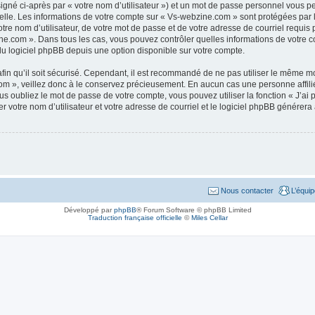
igné ci-après par « votre nom d’utilisateur ») et un mot de passe personnel vous p
elle. Les informations de votre compte sur « Vs-webzine.com » sont protégées par 
tre nom d’utilisateur, de votre mot de passe et de votre adresse de courriel requis 
bzine.com ». Dans tous les cas, vous pouvez contrôler quelles informations de votr
du logiciel phpBB depuis une option disponible sur votre compte.
afin qu’il soit sécurisé. Cependant, il est recommandé de ne pas utiliser le même mot
m », veillez donc à le conservez précieusement. En aucun cas une personne affilié
 oubliez le mot de passe de votre compte, vous pouvez utiliser la fonction « J’ai
r votre nom d’utilisateur et votre adresse de courriel et le logiciel phpBB génére
Nous contacter
L’équi
Développé par
phpBB
® Forum Software © phpBB Limited
Traduction française officielle
©
Miles Cellar