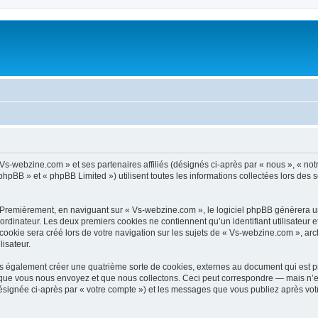
 Vs-webzine.com » et ses partenaires affiliés (désignés ci-après par « nous », « not
pBB » et « phpBB Limited ») utilisent toutes les informations collectées lors des se
 Premièrement, en naviguant sur « Vs-webzine.com », le logiciel phpBB génèrera un 
ordinateur. Les deux premiers cookies ne contiennent qu’un identifiant utilisateur 
okie sera créé lors de votre navigation sur les sujets de « Vs-webzine.com », archi
lisateur.
 également créer une quatrième sorte de cookies, externes au document qui est pr
que vous nous envoyez et que nous collectons. Ceci peut correspondre — mais n’es
ésignée ci-après par « votre compte ») et les messages que vous publiez après votr