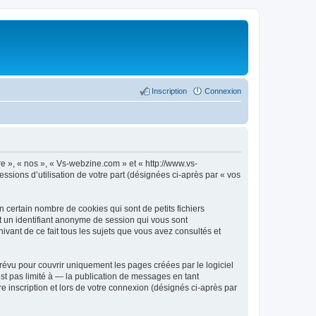
Inscription
Connexion
re », « nos », « Vs-webzine.com » et « http://www.vs-
ssions d’utilisation de votre part (désignées ci-après par « vos
certain nombre de cookies qui sont de petits fichiers
et un identifiant anonyme de session qui vous sont
vant de ce fait tous les sujets que vous avez consultés et
évu pour couvrir uniquement les pages créées par le logiciel
t pas limité à — la publication de messages en tant
e inscription et lors de votre connexion (désignés ci-après par