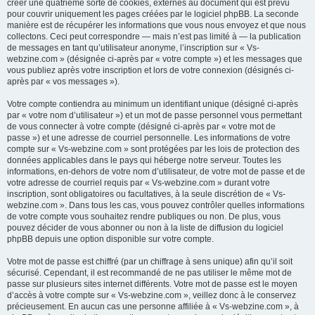
créer une quatrième sorte de cookies, externes au document qui est prévu
pour couvrir uniquement les pages créées par le logiciel phpBB. La seconde
manière est de récupérer les informations que vous nous envoyez et que nous
collectons. Ceci peut correspondre — mais n’est pas limité à — la publication
de messages en tant qu’utilisateur anonyme, l’inscription sur « Vs-
webzine.com » (désignée ci-après par « votre compte ») et les messages que
vous publiez après votre inscription et lors de votre connexion (désignés ci-
après par « vos messages »).
Votre compte contiendra au minimum un identifiant unique (désigné ci-après
par « votre nom d’utilisateur ») et un mot de passe personnel vous permettant
de vous connecter à votre compte (désigné ci-après par « votre mot de
passe ») et une adresse de courriel personnelle. Les informations de votre
compte sur « Vs-webzine.com » sont protégées par les lois de protection des
données applicables dans le pays qui héberge notre serveur. Toutes les
informations, en-dehors de votre nom d’utilisateur, de votre mot de passe et de
votre adresse de courriel requis par « Vs-webzine.com » durant votre
inscription, sont obligatoires ou facultatives, à la seule discrétion de « Vs-
webzine.com ». Dans tous les cas, vous pouvez contrôler quelles informations
de votre compte vous souhaitez rendre publiques ou non. De plus, vous
pouvez décider de vous abonner ou non à la liste de diffusion du logiciel
phpBB depuis une option disponible sur votre compte.
Votre mot de passe est chiffré (par un chiffrage à sens unique) afin qu’il soit
sécurisé. Cependant, il est recommandé de ne pas utiliser le même mot de
passe sur plusieurs sites internet différents. Votre mot de passe est le moyen
d’accès à votre compte sur « Vs-webzine.com », veillez donc à le conservez
précieusement. En aucun cas une personne affiliée à « Vs-webzine.com », à