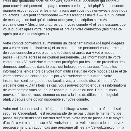
créer une quatrième sorte de cookies, externes au document qui est prévu
pour couvrir uniquement les pages créées par le logiciel phpBB. La seconde
manière est de récupérer les informations que vous nous envoyez et que nous
collectons. Ceci peut correspondre — mais n’est pas limité à — la publication
de messages en tant qu’utilisateur anonyme, l’inscription sur « Vs-
webzine.com » (désignée ci-après par « votre compte ») et les messages que
vous publiez après votre inscription et lors de votre connexion (désignés ci-
après par « vos messages »).
Votre compte contiendra au minimum un identifiant unique (désigné ci-après
par « votre nom d’utilisateur ») et un mot de passe personnel vous permettant
de vous connecter à votre compte (désigné ci-après par « votre mot de
passe ») et une adresse de courriel personnelle. Les informations de votre
compte sur « Vs-webzine.com » sont protégées par les lois de protection des
données applicables dans le pays qui héberge notre serveur. Toutes les
informations, en-dehors de votre nom d’utilisateur, de votre mot de passe et de
votre adresse de courriel requis par « Vs-webzine.com » durant votre
inscription, sont obligatoires ou facultatives, à la seule discrétion de « Vs-
webzine.com ». Dans tous les cas, vous pouvez contrôler quelles informations
de votre compte vous souhaitez rendre publiques ou non. De plus, vous
pouvez décider de vous abonner ou non à la liste de diffusion du logiciel
phpBB depuis une option disponible sur votre compte.
Votre mot de passe est chiffré (par un chiffrage à sens unique) afin qu’il soit
sécurisé. Cependant, il est recommandé de ne pas utiliser le même mot de
passe sur plusieurs sites internet différents. Votre mot de passe est le moyen
d’accès à votre compte sur « Vs-webzine.com », veillez donc à le conservez
précieusement. En aucun cas une personne affiliée à « Vs-webzine.com », à