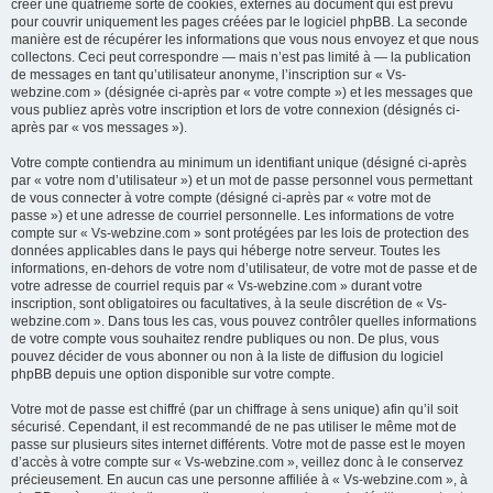
créer une quatrième sorte de cookies, externes au document qui est prévu
pour couvrir uniquement les pages créées par le logiciel phpBB. La seconde
manière est de récupérer les informations que vous nous envoyez et que nous
collectons. Ceci peut correspondre — mais n’est pas limité à — la publication
de messages en tant qu’utilisateur anonyme, l’inscription sur « Vs-
webzine.com » (désignée ci-après par « votre compte ») et les messages que
vous publiez après votre inscription et lors de votre connexion (désignés ci-
après par « vos messages »).
Votre compte contiendra au minimum un identifiant unique (désigné ci-après
par « votre nom d’utilisateur ») et un mot de passe personnel vous permettant
de vous connecter à votre compte (désigné ci-après par « votre mot de
passe ») et une adresse de courriel personnelle. Les informations de votre
compte sur « Vs-webzine.com » sont protégées par les lois de protection des
données applicables dans le pays qui héberge notre serveur. Toutes les
informations, en-dehors de votre nom d’utilisateur, de votre mot de passe et de
votre adresse de courriel requis par « Vs-webzine.com » durant votre
inscription, sont obligatoires ou facultatives, à la seule discrétion de « Vs-
webzine.com ». Dans tous les cas, vous pouvez contrôler quelles informations
de votre compte vous souhaitez rendre publiques ou non. De plus, vous
pouvez décider de vous abonner ou non à la liste de diffusion du logiciel
phpBB depuis une option disponible sur votre compte.
Votre mot de passe est chiffré (par un chiffrage à sens unique) afin qu’il soit
sécurisé. Cependant, il est recommandé de ne pas utiliser le même mot de
passe sur plusieurs sites internet différents. Votre mot de passe est le moyen
d’accès à votre compte sur « Vs-webzine.com », veillez donc à le conservez
précieusement. En aucun cas une personne affiliée à « Vs-webzine.com », à