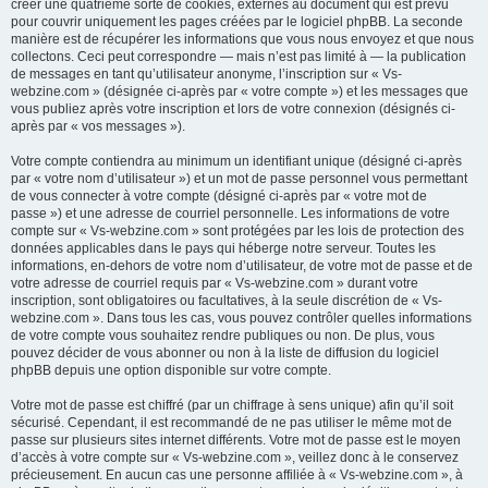
créer une quatrième sorte de cookies, externes au document qui est prévu
pour couvrir uniquement les pages créées par le logiciel phpBB. La seconde
manière est de récupérer les informations que vous nous envoyez et que nous
collectons. Ceci peut correspondre — mais n’est pas limité à — la publication
de messages en tant qu’utilisateur anonyme, l’inscription sur « Vs-
webzine.com » (désignée ci-après par « votre compte ») et les messages que
vous publiez après votre inscription et lors de votre connexion (désignés ci-
après par « vos messages »).
Votre compte contiendra au minimum un identifiant unique (désigné ci-après
par « votre nom d’utilisateur ») et un mot de passe personnel vous permettant
de vous connecter à votre compte (désigné ci-après par « votre mot de
passe ») et une adresse de courriel personnelle. Les informations de votre
compte sur « Vs-webzine.com » sont protégées par les lois de protection des
données applicables dans le pays qui héberge notre serveur. Toutes les
informations, en-dehors de votre nom d’utilisateur, de votre mot de passe et de
votre adresse de courriel requis par « Vs-webzine.com » durant votre
inscription, sont obligatoires ou facultatives, à la seule discrétion de « Vs-
webzine.com ». Dans tous les cas, vous pouvez contrôler quelles informations
de votre compte vous souhaitez rendre publiques ou non. De plus, vous
pouvez décider de vous abonner ou non à la liste de diffusion du logiciel
phpBB depuis une option disponible sur votre compte.
Votre mot de passe est chiffré (par un chiffrage à sens unique) afin qu’il soit
sécurisé. Cependant, il est recommandé de ne pas utiliser le même mot de
passe sur plusieurs sites internet différents. Votre mot de passe est le moyen
d’accès à votre compte sur « Vs-webzine.com », veillez donc à le conservez
précieusement. En aucun cas une personne affiliée à « Vs-webzine.com », à