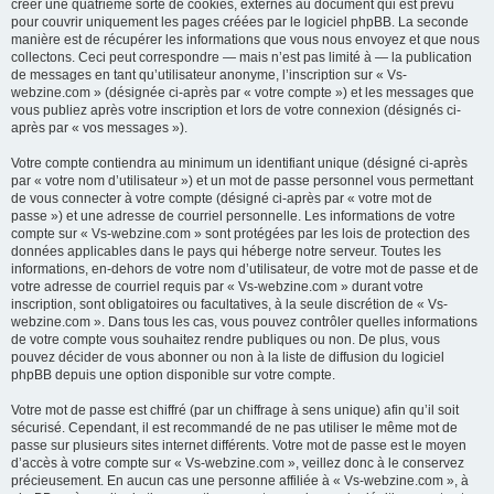
créer une quatrième sorte de cookies, externes au document qui est prévu
pour couvrir uniquement les pages créées par le logiciel phpBB. La seconde
manière est de récupérer les informations que vous nous envoyez et que nous
collectons. Ceci peut correspondre — mais n’est pas limité à — la publication
de messages en tant qu’utilisateur anonyme, l’inscription sur « Vs-
webzine.com » (désignée ci-après par « votre compte ») et les messages que
vous publiez après votre inscription et lors de votre connexion (désignés ci-
après par « vos messages »).
Votre compte contiendra au minimum un identifiant unique (désigné ci-après
par « votre nom d’utilisateur ») et un mot de passe personnel vous permettant
de vous connecter à votre compte (désigné ci-après par « votre mot de
passe ») et une adresse de courriel personnelle. Les informations de votre
compte sur « Vs-webzine.com » sont protégées par les lois de protection des
données applicables dans le pays qui héberge notre serveur. Toutes les
informations, en-dehors de votre nom d’utilisateur, de votre mot de passe et de
votre adresse de courriel requis par « Vs-webzine.com » durant votre
inscription, sont obligatoires ou facultatives, à la seule discrétion de « Vs-
webzine.com ». Dans tous les cas, vous pouvez contrôler quelles informations
de votre compte vous souhaitez rendre publiques ou non. De plus, vous
pouvez décider de vous abonner ou non à la liste de diffusion du logiciel
phpBB depuis une option disponible sur votre compte.
Votre mot de passe est chiffré (par un chiffrage à sens unique) afin qu’il soit
sécurisé. Cependant, il est recommandé de ne pas utiliser le même mot de
passe sur plusieurs sites internet différents. Votre mot de passe est le moyen
d’accès à votre compte sur « Vs-webzine.com », veillez donc à le conservez
précieusement. En aucun cas une personne affiliée à « Vs-webzine.com », à