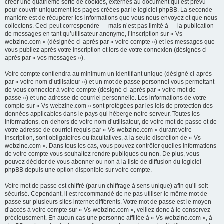
créer une quatrième sorte de cookies, externes au document qui est prévu
pour couvrir uniquement les pages créées par le logiciel phpBB. La seconde
manière est de récupérer les informations que vous nous envoyez et que nous
collectons. Ceci peut correspondre — mais n’est pas limité à — la publication
de messages en tant qu’utilisateur anonyme, l’inscription sur « Vs-
webzine.com » (désignée ci-après par « votre compte ») et les messages que
vous publiez après votre inscription et lors de votre connexion (désignés ci-
après par « vos messages »).
Votre compte contiendra au minimum un identifiant unique (désigné ci-après
par « votre nom d’utilisateur ») et un mot de passe personnel vous permettant
de vous connecter à votre compte (désigné ci-après par « votre mot de
passe ») et une adresse de courriel personnelle. Les informations de votre
compte sur « Vs-webzine.com » sont protégées par les lois de protection des
données applicables dans le pays qui héberge notre serveur. Toutes les
informations, en-dehors de votre nom d’utilisateur, de votre mot de passe et de
votre adresse de courriel requis par « Vs-webzine.com » durant votre
inscription, sont obligatoires ou facultatives, à la seule discrétion de « Vs-
webzine.com ». Dans tous les cas, vous pouvez contrôler quelles informations
de votre compte vous souhaitez rendre publiques ou non. De plus, vous
pouvez décider de vous abonner ou non à la liste de diffusion du logiciel
phpBB depuis une option disponible sur votre compte.
Votre mot de passe est chiffré (par un chiffrage à sens unique) afin qu’il soit
sécurisé. Cependant, il est recommandé de ne pas utiliser le même mot de
passe sur plusieurs sites internet différents. Votre mot de passe est le moyen
d’accès à votre compte sur « Vs-webzine.com », veillez donc à le conservez
précieusement. En aucun cas une personne affiliée à « Vs-webzine.com », à