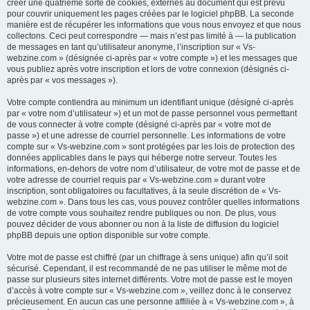
créer une quatrième sorte de cookies, externes au document qui est prévu
pour couvrir uniquement les pages créées par le logiciel phpBB. La seconde
manière est de récupérer les informations que vous nous envoyez et que nous
collectons. Ceci peut correspondre — mais n’est pas limité à — la publication
de messages en tant qu’utilisateur anonyme, l’inscription sur « Vs-
webzine.com » (désignée ci-après par « votre compte ») et les messages que
vous publiez après votre inscription et lors de votre connexion (désignés ci-
après par « vos messages »).
Votre compte contiendra au minimum un identifiant unique (désigné ci-après
par « votre nom d’utilisateur ») et un mot de passe personnel vous permettant
de vous connecter à votre compte (désigné ci-après par « votre mot de
passe ») et une adresse de courriel personnelle. Les informations de votre
compte sur « Vs-webzine.com » sont protégées par les lois de protection des
données applicables dans le pays qui héberge notre serveur. Toutes les
informations, en-dehors de votre nom d’utilisateur, de votre mot de passe et de
votre adresse de courriel requis par « Vs-webzine.com » durant votre
inscription, sont obligatoires ou facultatives, à la seule discrétion de « Vs-
webzine.com ». Dans tous les cas, vous pouvez contrôler quelles informations
de votre compte vous souhaitez rendre publiques ou non. De plus, vous
pouvez décider de vous abonner ou non à la liste de diffusion du logiciel
phpBB depuis une option disponible sur votre compte.
Votre mot de passe est chiffré (par un chiffrage à sens unique) afin qu’il soit
sécurisé. Cependant, il est recommandé de ne pas utiliser le même mot de
passe sur plusieurs sites internet différents. Votre mot de passe est le moyen
d’accès à votre compte sur « Vs-webzine.com », veillez donc à le conservez
précieusement. En aucun cas une personne affiliée à « Vs-webzine.com », à