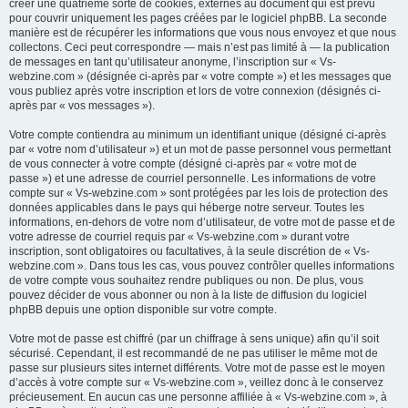
créer une quatrième sorte de cookies, externes au document qui est prévu
pour couvrir uniquement les pages créées par le logiciel phpBB. La seconde
manière est de récupérer les informations que vous nous envoyez et que nous
collectons. Ceci peut correspondre — mais n’est pas limité à — la publication
de messages en tant qu’utilisateur anonyme, l’inscription sur « Vs-
webzine.com » (désignée ci-après par « votre compte ») et les messages que
vous publiez après votre inscription et lors de votre connexion (désignés ci-
après par « vos messages »).
Votre compte contiendra au minimum un identifiant unique (désigné ci-après
par « votre nom d’utilisateur ») et un mot de passe personnel vous permettant
de vous connecter à votre compte (désigné ci-après par « votre mot de
passe ») et une adresse de courriel personnelle. Les informations de votre
compte sur « Vs-webzine.com » sont protégées par les lois de protection des
données applicables dans le pays qui héberge notre serveur. Toutes les
informations, en-dehors de votre nom d’utilisateur, de votre mot de passe et de
votre adresse de courriel requis par « Vs-webzine.com » durant votre
inscription, sont obligatoires ou facultatives, à la seule discrétion de « Vs-
webzine.com ». Dans tous les cas, vous pouvez contrôler quelles informations
de votre compte vous souhaitez rendre publiques ou non. De plus, vous
pouvez décider de vous abonner ou non à la liste de diffusion du logiciel
phpBB depuis une option disponible sur votre compte.
Votre mot de passe est chiffré (par un chiffrage à sens unique) afin qu’il soit
sécurisé. Cependant, il est recommandé de ne pas utiliser le même mot de
passe sur plusieurs sites internet différents. Votre mot de passe est le moyen
d’accès à votre compte sur « Vs-webzine.com », veillez donc à le conservez
précieusement. En aucun cas une personne affiliée à « Vs-webzine.com », à