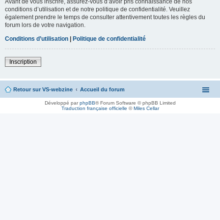
Avant de vous inscrire, assurez-vous d’avoir pris connaissance de nos
conditions d’utilisation et de notre politique de confidentialité. Veuillez
également prendre le temps de consulter attentivement toutes les règles du
forum lors de votre navigation.
Conditions d’utilisation
|
Politique de confidentialité
Inscription
Retour sur VS-webzine
Accueil du forum
Développé par
phpBB
® Forum Software © phpBB Limited
Traduction française officielle
©
Miles Cellar