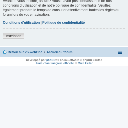
Avant de vous inscrire, assurez-vous d’avoir pris connaissance de nos
conditions d’utilisation et de notre politique de confidentialité. Veuillez
également prendre le temps de consulter attentivement toutes les règles du
forum lors de votre navigation.
Conditions d’utilisation
|
Politique de confidentialité
Inscription
Retour sur VS-webzine
Accueil du forum
Développé par
phpBB
® Forum Software © phpBB Limited
Traduction française officielle
©
Miles Cellar