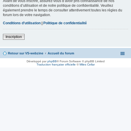
Avant de vous inscrire, assurez-vous d’avoir pris connaissance de nos
conditions d’utilisation et de notre politique de confidentialité. Veuillez
également prendre le temps de consulter attentivement toutes les règles du
forum lors de votre navigation.
Conditions d’utilisation
|
Politique de confidentialité
Inscription
Retour sur VS-webzine
Accueil du forum
Développé par
phpBB
® Forum Software © phpBB Limited
Traduction française officielle
©
Miles Cellar