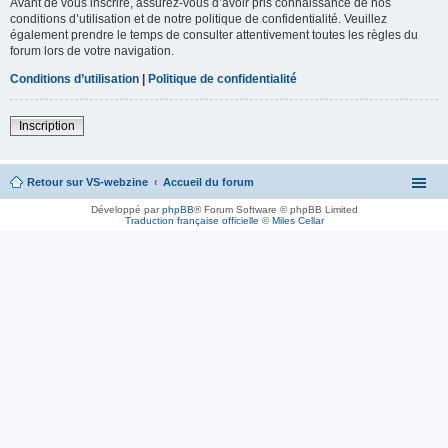
Avant de vous inscrire, assurez-vous d’avoir pris connaissance de nos
conditions d’utilisation et de notre politique de confidentialité. Veuillez
également prendre le temps de consulter attentivement toutes les règles du
forum lors de votre navigation.
Conditions d’utilisation
|
Politique de confidentialité
Inscription
Retour sur VS-webzine
Accueil du forum
Développé par
phpBB
® Forum Software © phpBB Limited
Traduction française officielle
©
Miles Cellar