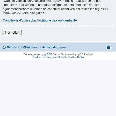
Avant de vous inscrire, assurez-vous d’avoir pris connaissance de nos
conditions d’utilisation et de notre politique de confidentialité. Veuillez
également prendre le temps de consulter attentivement toutes les règles du
forum lors de votre navigation.
Conditions d’utilisation
|
Politique de confidentialité
Inscription
Retour sur VS-webzine
Accueil du forum
Développé par
phpBB
® Forum Software © phpBB Limited
Traduction française officielle
©
Miles Cellar