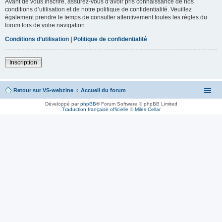
Avant de vous inscrire, assurez-vous d’avoir pris connaissance de nos
conditions d’utilisation et de notre politique de confidentialité. Veuillez
également prendre le temps de consulter attentivement toutes les règles du
forum lors de votre navigation.
Conditions d’utilisation
|
Politique de confidentialité
Inscription
Retour sur VS-webzine
Accueil du forum
Développé par
phpBB
® Forum Software © phpBB Limited
Traduction française officielle
©
Miles Cellar