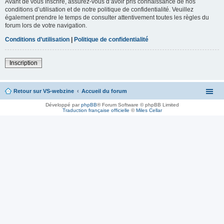
Avant de vous inscrire, assurez-vous d’avoir pris connaissance de nos
conditions d’utilisation et de notre politique de confidentialité. Veuillez
également prendre le temps de consulter attentivement toutes les règles du
forum lors de votre navigation.
Conditions d’utilisation
|
Politique de confidentialité
Inscription
Retour sur VS-webzine
Accueil du forum
Développé par
phpBB
® Forum Software © phpBB Limited
Traduction française officielle
©
Miles Cellar