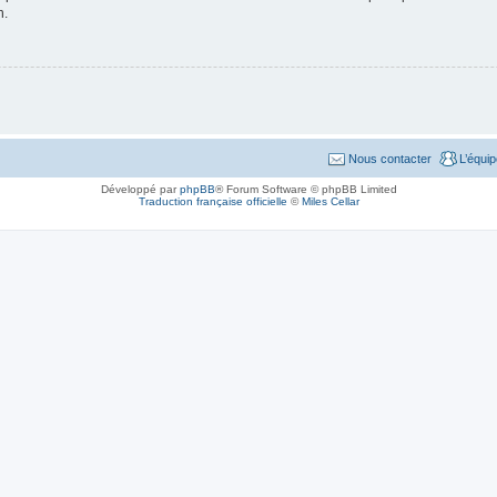
n.
Nous contacter
L’équi
Développé par
phpBB
® Forum Software © phpBB Limited
Traduction française officielle
©
Miles Cellar