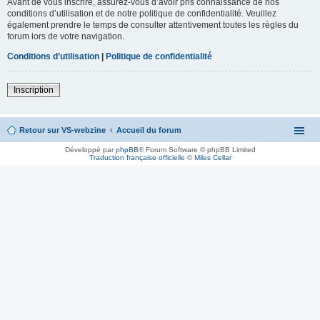
Avant de vous inscrire, assurez-vous d’avoir pris connaissance de nos
conditions d’utilisation et de notre politique de confidentialité. Veuillez
également prendre le temps de consulter attentivement toutes les règles du
forum lors de votre navigation.
Conditions d’utilisation
|
Politique de confidentialité
Inscription
Retour sur VS-webzine
Accueil du forum
Développé par
phpBB
® Forum Software © phpBB Limited
Traduction française officielle
©
Miles Cellar