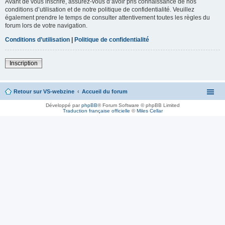
Avant de vous inscrire, assurez-vous d’avoir pris connaissance de nos
conditions d’utilisation et de notre politique de confidentialité. Veuillez
également prendre le temps de consulter attentivement toutes les règles du
forum lors de votre navigation.
Conditions d’utilisation
|
Politique de confidentialité
Inscription
Retour sur VS-webzine
Accueil du forum
Développé par
phpBB
® Forum Software © phpBB Limited
Traduction française officielle
©
Miles Cellar