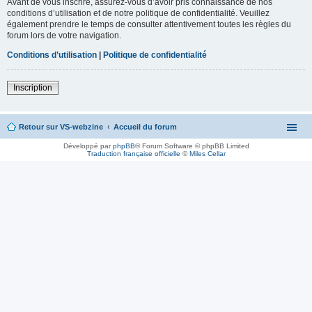
Avant de vous inscrire, assurez-vous d’avoir pris connaissance de nos
conditions d’utilisation et de notre politique de confidentialité. Veuillez
également prendre le temps de consulter attentivement toutes les règles du
forum lors de votre navigation.
Conditions d’utilisation
|
Politique de confidentialité
Inscription
Retour sur VS-webzine
Accueil du forum
Développé par
phpBB
® Forum Software © phpBB Limited
Traduction française officielle
©
Miles Cellar