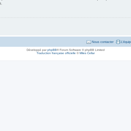
n.
Nous contacter
L’équi
Développé par
phpBB
® Forum Software © phpBB Limited
Traduction française officielle
©
Miles Cellar