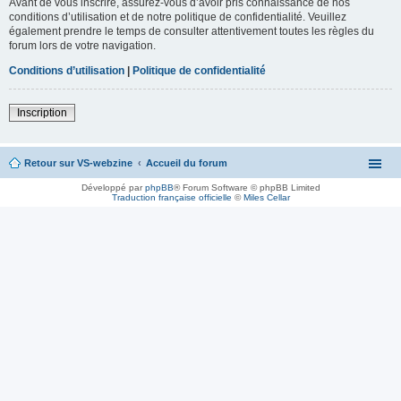
Avant de vous inscrire, assurez-vous d’avoir pris connaissance de nos
conditions d’utilisation et de notre politique de confidentialité. Veuillez
également prendre le temps de consulter attentivement toutes les règles du
forum lors de votre navigation.
Conditions d’utilisation
|
Politique de confidentialité
Inscription
Retour sur VS-webzine
Accueil du forum
Développé par
phpBB
® Forum Software © phpBB Limited
Traduction française officielle
©
Miles Cellar