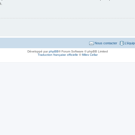
n.
Nous contacter
L’équi
Développé par
phpBB
® Forum Software © phpBB Limited
Traduction française officielle
©
Miles Cellar