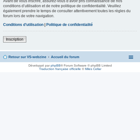
Avant de vous inscrire, assurez-vous d’avoir pris connaissance de nos
conditions d’utilisation et de notre politique de confidentialité. Veuillez
également prendre le temps de consulter attentivement toutes les règles du
forum lors de votre navigation.
Conditions d’utilisation
|
Politique de confidentialité
Inscription
Retour sur VS-webzine
Accueil du forum
Développé par
phpBB
® Forum Software © phpBB Limited
Traduction française officielle
©
Miles Cellar