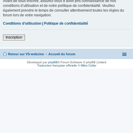
Avant de vous inscrire, assurez-vous d’avoir pris connaissance de nos
conditions d’utilisation et de notre politique de confidentialité. Veuillez
également prendre le temps de consulter attentivement toutes les règles du
forum lors de votre navigation.
Conditions d’utilisation
|
Politique de confidentialité
Inscription
Retour sur VS-webzine
Accueil du forum
Développé par
phpBB
® Forum Software © phpBB Limited
Traduction française officielle
©
Miles Cellar