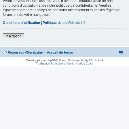
Avant de vous inscrire, assurez-vous d’avoir pris connaissance de nos
conditions d’utilisation et de notre politique de confidentialité. Veuillez
également prendre le temps de consulter attentivement toutes les règles du
forum lors de votre navigation.
Conditions d’utilisation
|
Politique de confidentialité
Inscription
Retour sur VS-webzine
Accueil du forum
Développé par
phpBB
® Forum Software © phpBB Limited
Traduction française officielle
©
Miles Cellar