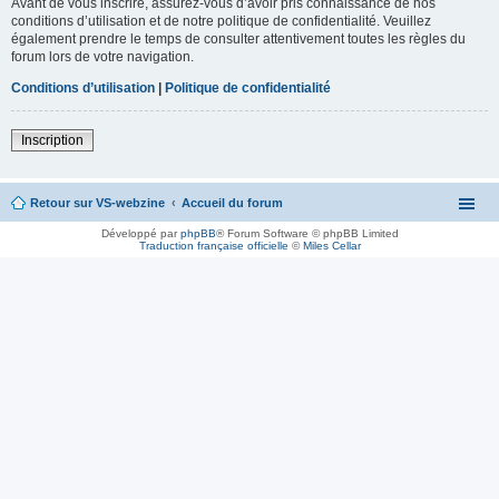
Avant de vous inscrire, assurez-vous d’avoir pris connaissance de nos
conditions d’utilisation et de notre politique de confidentialité. Veuillez
également prendre le temps de consulter attentivement toutes les règles du
forum lors de votre navigation.
Conditions d’utilisation
|
Politique de confidentialité
Inscription
Retour sur VS-webzine
Accueil du forum
Développé par
phpBB
® Forum Software © phpBB Limited
Traduction française officielle
©
Miles Cellar