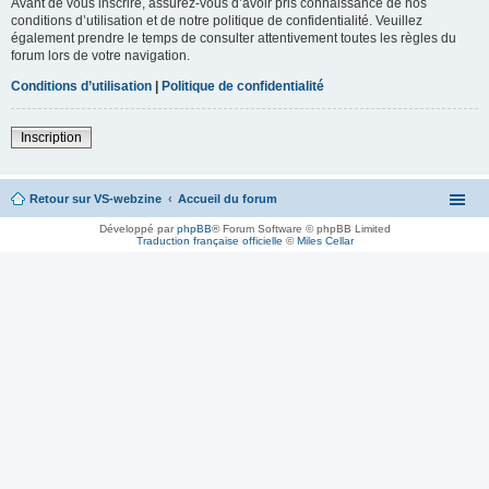
Avant de vous inscrire, assurez-vous d’avoir pris connaissance de nos
conditions d’utilisation et de notre politique de confidentialité. Veuillez
également prendre le temps de consulter attentivement toutes les règles du
forum lors de votre navigation.
Conditions d’utilisation
|
Politique de confidentialité
Inscription
Retour sur VS-webzine
Accueil du forum
Développé par
phpBB
® Forum Software © phpBB Limited
Traduction française officielle
©
Miles Cellar