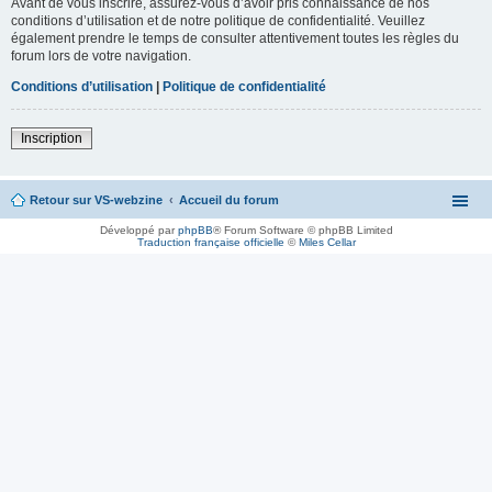
Avant de vous inscrire, assurez-vous d’avoir pris connaissance de nos
conditions d’utilisation et de notre politique de confidentialité. Veuillez
également prendre le temps de consulter attentivement toutes les règles du
forum lors de votre navigation.
Conditions d’utilisation
|
Politique de confidentialité
Inscription
Retour sur VS-webzine
Accueil du forum
Développé par
phpBB
® Forum Software © phpBB Limited
Traduction française officielle
©
Miles Cellar