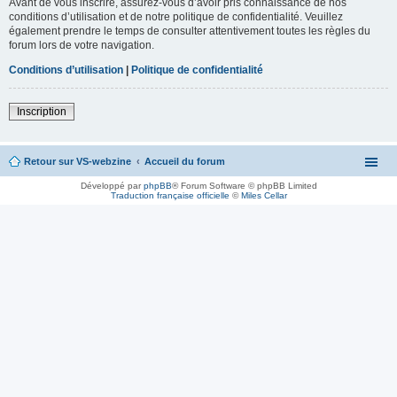
Avant de vous inscrire, assurez-vous d’avoir pris connaissance de nos
conditions d’utilisation et de notre politique de confidentialité. Veuillez
également prendre le temps de consulter attentivement toutes les règles du
forum lors de votre navigation.
Conditions d’utilisation
|
Politique de confidentialité
Inscription
Retour sur VS-webzine
Accueil du forum
Développé par
phpBB
® Forum Software © phpBB Limited
Traduction française officielle
©
Miles Cellar