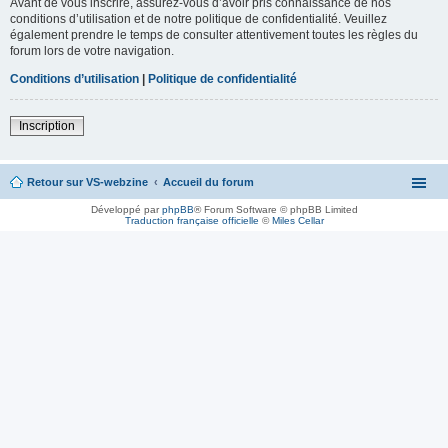
Avant de vous inscrire, assurez-vous d’avoir pris connaissance de nos
conditions d’utilisation et de notre politique de confidentialité. Veuillez
également prendre le temps de consulter attentivement toutes les règles du
forum lors de votre navigation.
Conditions d’utilisation
|
Politique de confidentialité
Inscription
Retour sur VS-webzine
Accueil du forum
Développé par
phpBB
® Forum Software © phpBB Limited
Traduction française officielle
©
Miles Cellar